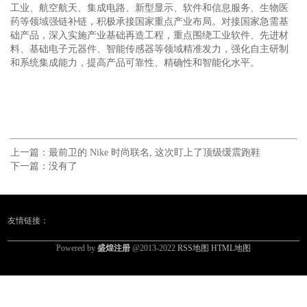
工业、航空航天、集成电路、新型显示、软件和信息服务、生物医
药等领域强链补链，积极承接国家重点产业布局。对接国家急需基
础产品，深入实施产业基础再造工程，重点围绕工业软件、先进材
料、基础电子元器件、智能传感器等领域精准发力，强化自主研制
和系统集成能力，提高产品可靠性、精确性和智能化水平。
上一篇：
最前卫的 Nike 时尚联名, 这次盯上了顶级缓震跑鞋
下一篇：没有了
友情链接：
Powered by
盛煌注册
@2013-2022
RSS地图
HTML地图